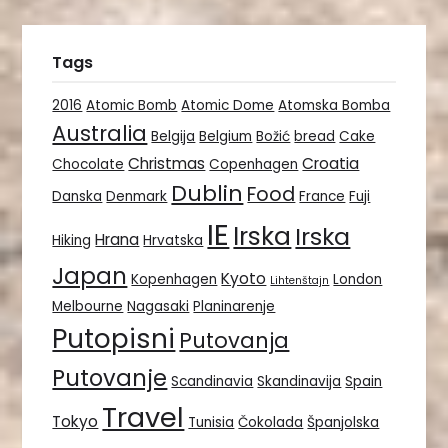
Tags
2016
Atomic Bomb
Atomic Dome
Atomska Bomba
Australia
Belgija
Belgium
Božić
bread
Cake
Christmas
Croatia
Chocolate
Copenhagen
Dublin
Food
Danska
Denmark
France
Fuji
IE
Irska
Irska
Hrana
Hiking
Hrvatska
Japan
Kyoto
Kopenhagen
London
Lihtenštajn
Melbourne
Nagasaki
Planinarenje
Putopisni
Putovanja
Putovanje
Scandinavia
Skandinavija
Spain
Travel
Tokyo
Tunisia
Čokolada
Španjolska