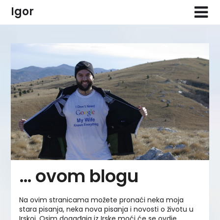
Skip
Igor
to
content
… ovom blogu
Na ovim stranicama možete pronaći neka moja
stara pisanja, neka nova pisanja i novosti o životu u
Irskoj. Osim događaja iz Irske moći će se ovdje