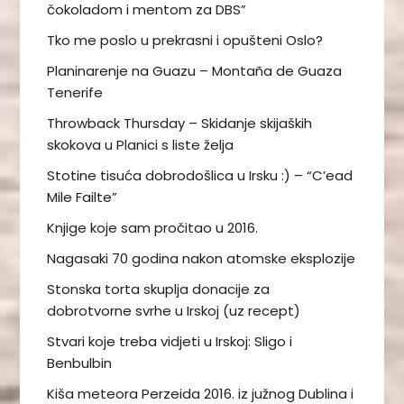
čokoladom i mentom za DBS”
Tko me poslo u prekrasni i opušteni Oslo?
Planinarenje na Guazu – Montaña de Guaza
Tenerife
Throwback Thursday – Skidanje skijaških
skokova u Planici s liste želja
Stotine tisuća dobrodošlica u Irsku :) – “C’ead
Mile Failte”
Knjige koje sam pročitao u 2016.
Nagasaki 70 godina nakon atomske eksplozije
Stonska torta skuplja donacije za
dobrotvorne svrhe u Irskoj (uz recept)
Stvari koje treba vidjeti u Irskoj: Sligo i
Benbulbin
Kiša meteora Perzeida 2016. iz južnog Dublina i