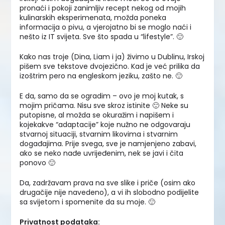
pronaći i pokoji zanimljiv recept nekog od mojih
kulinarskih eksperimenata, možda poneka
informacija o pivu, a vjerojatno bi se moglo naći i
nešto iz IT svijeta. Sve što spada u “lifestyle”. 🙂
Kako nas troje (Dina, Liam i ja) živimo u Dublinu, Irskoj
pišem sve tekstove dvojezično. Kad je već prilika da
izoštrim pero na engleskom jeziku, zašto ne. 🙂
E da, samo da se ogradim – ovo je moj kutak, s
mojim pričama. Nisu sve skroz istinite 🙂 Neke su
putopisne, al možda se okuražim i napišem i
kojekakve “adaptacije” koje nužno ne odgovaraju
stvarnoj situaciji, stvarnim likovima i stvarnim
događajima. Prije svega, sve je namjenjeno zabavi,
ako se neko nađe uvrijeđenim, nek se javi i čita
ponovo 🙂
Da, zadržavam prava na sve slike i priče (osim ako
drugačije nije navedeno), a vi ih slobodno podijelite
sa svijetom i spomenite da su moje. 🙂
Privatnost podataka: