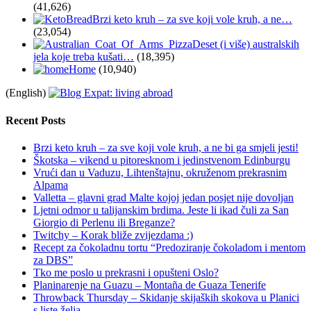
(41,626)
Brzi keto kruh – za sve koji vole kruh, a ne…
(23,054)
Deset (i više) australskih
jela koje treba kušati…
(18,395)
Home
(10,940)
(English)
Recent Posts
Brzi keto kruh – za sve koji vole kruh, a ne bi ga smjeli jesti!
Škotska – vikend u pitoresknom i jedinstvenom Edinburgu
Vrući dan u Vaduzu, Lihtenštajnu, okruženom prekrasnim
Alpama
Valletta – glavni grad Malte kojoj jedan posjet nije dovoljan
Ljetni odmor u talijanskim brdima. Jeste li ikad čuli za San
Giorgio di Perlenu ili Breganze?
Twitchy – Korak bliže zvijezdama :)
Recept za čokoladnu tortu “Predoziranje čokoladom i mentom
za DBS”
Tko me poslo u prekrasni i opušteni Oslo?
Planinarenje na Guazu – Montaña de Guaza Tenerife
Throwback Thursday – Skidanje skijaških skokova u Planici
s liste želja