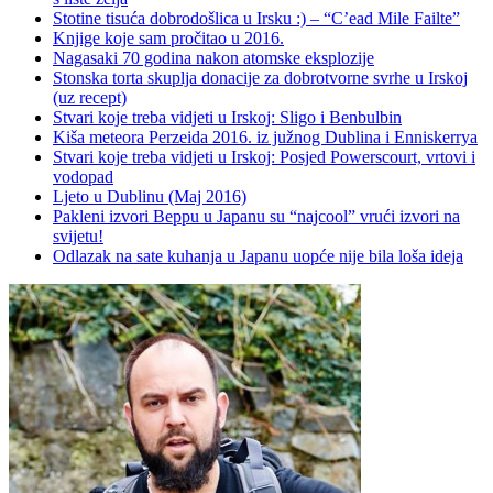
Stotine tisuća dobrodošlica u Irsku :) – “C’ead Mile Failte”
Knjige koje sam pročitao u 2016.
Nagasaki 70 godina nakon atomske eksplozije
Stonska torta skuplja donacije za dobrotvorne svrhe u Irskoj
(uz recept)
Stvari koje treba vidjeti u Irskoj: Sligo i Benbulbin
Kiša meteora Perzeida 2016. iz južnog Dublina i Enniskerrya
Stvari koje treba vidjeti u Irskoj: Posjed Powerscourt, vrtovi i
vodopad
Ljeto u Dublinu (Maj 2016)
Pakleni izvori Beppu u Japanu su “najcool” vrući izvori na
svijetu!
Odlazak na sate kuhanja u Japanu uopće nije bila loša ideja