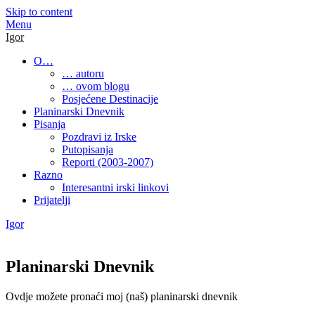
Skip to content
Menu
Igor
O…
… autoru
… ovom blogu
Posjećene Destinacije
Planinarski Dnevnik
Pisanja
Pozdravi iz Irske
Putopisanja
Reporti (2003-2007)
Razno
Interesantni irski linkovi
Prijatelji
Igor
Planinarski Dnevnik
Ovdje možete pronaći moj (naš) planinarski dnevnik