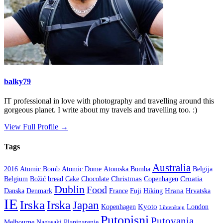
balky79
IT professional in love with photography and travelling around this
gorgeous planet. I write about my travels and travelling too. :)
View Full Profile →
Tags
Australia
2016
Atomic Bomb
Atomic Dome
Atomska Bomba
Belgija
Christmas
Croatia
Belgium
Božić
bread
Cake
Chocolate
Copenhagen
Dublin
Food
Hrana
Danska
Denmark
France
Fuji
Hiking
Hrvatska
IE
Irska
Irska
Japan
Kyoto
Kopenhagen
London
Lihtenštajn
Putopisni
Putovanja
Melbourne
Nagasaki
Planinarenje