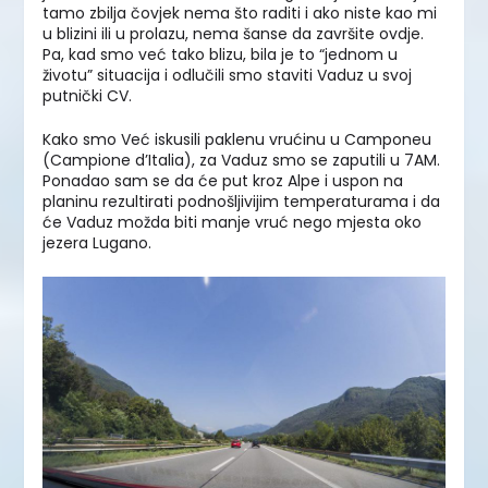
tamo zbilja čovjek nema što raditi i ako niste kao mi
u blizini ili u prolazu, nema šanse da završite ovdje.
Pa, kad smo već tako blizu, bila je to “jednom u
životu” situacija i odlučili smo staviti Vaduz u svoj
putnički CV.
Kako smo Već iskusili paklenu vrućinu u Camponeu
(Campione d’Italia), za Vaduz smo se zaputili u 7AM.
Ponadao sam se da će put kroz Alpe i uspon na
planinu rezultirati podnošljivijim temperaturama i da
će Vaduz možda biti manje vruć nego mjesta oko
jezera Lugano.