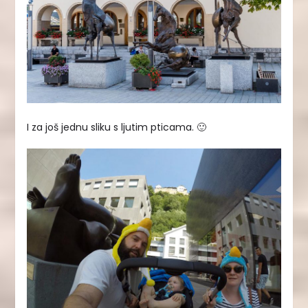
I za još jednu sliku s ljutim pticama. 🙂