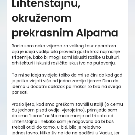
Lihtenštajnu,
okruženom
prekrasnim Alpama
Radio sam neko vrijeme za velikog tour operatora
čija je ideja vodilja bila provesti goste kroz najmanje
tri zemlje, kako bi mogli sami iskusiti razlike u kulturi,
arhitekturi i iskusiti različita iskustva na putovanju.
Ta mi se ideja svidjela toliko da mi se čini da kad god
je prilika vidjeti više od jedne zemlje tjeram Dinu da
idemo u dodatni obilazak pa makar to bilo na svega
par sati.
Prošlo ljeto, kad smo greškom završili u Italiji (o čemu
ću jednom pisati ovdje, vjerojatno), primijetio sam
da smo “samo” nešto malo manje od tri sata od
Lihtenštajna i nekako sam je nagovorio da bi baš
trebali otići do tamo. U biti, bilo je relativno
jednostavno. Nitko živ ne ide na godišnji u Vaduz, jer