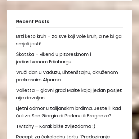
Recent Posts
Brzi keto kruh – za sve koji vole kruh, a ne bi ga
smjeli jesti!
Škotska – vikend u pitoresknom i
jedinstvenom Edinburgu
Vrući dan u Vaduzu, Lihtenštajnu, okruženom
prekrasnim Alpama
Valletta – glavni grad Malte kojoj jedan posjet
nije dovoljan
Ljetni odmor u talijanskim brdima. Jeste li ikad
čuli za San Giorgio di Perlenu ili Breganze?
Twitchy – Korak bliže zvijezdama :)
Recept za čokoladnu tortu “Predoziranje