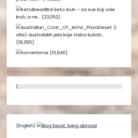
Brzi keto kruh – za sve koji vole
kruh, a ne…
(23,052)
Deset (i
više) australskih jela koje treba kušati…
(18,395)
Home
(10,940)
(English)