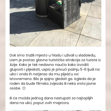
Dok smo tražili mjesto u hladu i uživali u sladoledu,
Liam je postao glavna turistička atrakcija za turiste iz
Azije. Kako je tek nedavno naučio kako izvoditi
gluposti i pljeskati, uspio je privući pažnju 5-6 ljudi na
ulici i onda ih natjerao da mu plješću svi
istovremeno. Bilo je sjajno gledati ga. Izgleda da je
rođen da bude filmska zvijezda ili neka vrsta javne
osobe. 🙂
Ili će možda jednog dana nastupati za najtoplijih
dana na ulici, poput ovih majstora.