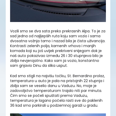
Vozili smo se dva sata preko prekrasnih Alpa. To je za
sad jedna od najljepših ruta koju sam vozio i sama
dvosatna vožnja tamo i nazad bila je čista uživancija.
Kontrasti zelenih polja, kamenih vrhova i manjih
komada koji su još uvijek prekriveni snijegom dok je
naš auto pokazivao između 26 i 30 stupnjeva bilo je
zbilja nevjerojatno. Kako sam ja vozio, konstantno
sam gnjavio Dinu da slika usput.
Kad smo stigli na najvišu točku, St. Bernardino prolaz,
temperatura u auto je pala na pristojnih 22 stupnja i
zbilja sam se veselio danu u Vaduzu. No, moje je
zadovoljstvo temperaturom trajalo niti par minuta.
Čim smo se počeli spuštati prema Vaduzu,
temperatura je lagano počela rasti sve do paklenih
36 kad smo parkirali u podzemnoj garaži u gradu.