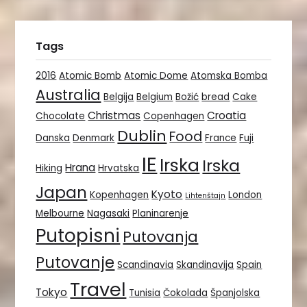
Tags
2016
Atomic Bomb
Atomic Dome
Atomska Bomba
Australia
Belgija
Belgium
Božić
bread
Cake
Christmas
Croatia
Chocolate
Copenhagen
Dublin
Food
Danska
Denmark
France
Fuji
IE
Irska
Irska
Hrana
Hiking
Hrvatska
Japan
Kyoto
Kopenhagen
London
Lihtenštajn
Melbourne
Nagasaki
Planinarenje
Putopisni
Putovanja
Putovanje
Scandinavia
Skandinavija
Spain
Travel
Tokyo
Tunisia
Čokolada
Španjolska