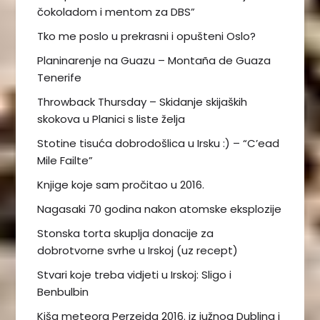
čokoladom i mentom za DBS”
Tko me poslo u prekrasni i opušteni Oslo?
Planinarenje na Guazu – Montaña de Guaza
Tenerife
Throwback Thursday – Skidanje skijaških
skokova u Planici s liste želja
Stotine tisuća dobrodošlica u Irsku :) – “C’ead
Mile Failte”
Knjige koje sam pročitao u 2016.
Nagasaki 70 godina nakon atomske eksplozije
Stonska torta skuplja donacije za
dobrotvorne svrhe u Irskoj (uz recept)
Stvari koje treba vidjeti u Irskoj: Sligo i
Benbulbin
Kiša meteora Perzeida 2016. iz južnog Dublina i