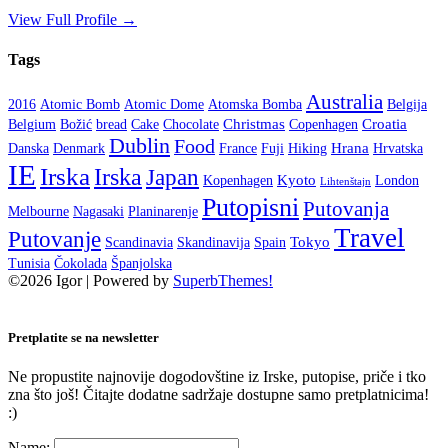
View Full Profile →
Tags
Australia
2016
Atomic Bomb
Atomic Dome
Atomska Bomba
Belgija
Christmas
Croatia
Belgium
Božić
bread
Cake
Chocolate
Copenhagen
Dublin
Food
Hrana
Danska
Denmark
France
Fuji
Hiking
Hrvatska
IE
Irska
Irska
Japan
Kyoto
Kopenhagen
London
Lihtenštajn
Putopisni
Putovanja
Melbourne
Nagasaki
Planinarenje
Travel
Putovanje
Tokyo
Scandinavia
Skandinavija
Spain
Tunisia
Čokolada
Španjolska
©2026 Igor
| Powered by
SuperbThemes!
Pretplatite se na newsletter
Ne propustite najnovije dogodovštine iz Irske, putopise, priče i tko
zna što još! Čitajte dodatne sadržaje dostupne samo pretplatnicima!
:)
Name: