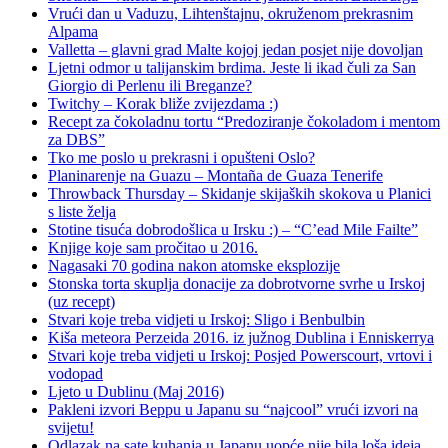
Vrući dan u Vaduzu, Lihtenštajnu, okruženom prekrasnim
Alpama
Valletta – glavni grad Malte kojoj jedan posjet nije dovoljan
Ljetni odmor u talijanskim brdima. Jeste li ikad čuli za San
Giorgio di Perlenu ili Breganze?
Twitchy – Korak bliže zvijezdama :)
Recept za čokoladnu tortu “Predoziranje čokoladom i mentom
za DBS”
Tko me poslo u prekrasni i opušteni Oslo?
Planinarenje na Guazu – Montaña de Guaza Tenerife
Throwback Thursday – Skidanje skijaških skokova u Planici
s liste želja
Stotine tisuća dobrodošlica u Irsku :) – “C’ead Mile Failte”
Knjige koje sam pročitao u 2016.
Nagasaki 70 godina nakon atomske eksplozije
Stonska torta skuplja donacije za dobrotvorne svrhe u Irskoj
(uz recept)
Stvari koje treba vidjeti u Irskoj: Sligo i Benbulbin
Kiša meteora Perzeida 2016. iz južnog Dublina i Enniskerrya
Stvari koje treba vidjeti u Irskoj: Posjed Powerscourt, vrtovi i
vodopad
Ljeto u Dublinu (Maj 2016)
Pakleni izvori Beppu u Japanu su “najcool” vrući izvori na
svijetu!
Odlazak na sate kuhanja u Japanu uopće nije bila loša ideja