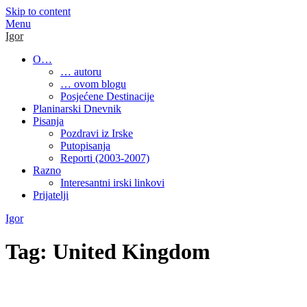
Skip to content
Menu
Igor
O…
… autoru
… ovom blogu
Posjećene Destinacije
Planinarski Dnevnik
Pisanja
Pozdravi iz Irske
Putopisanja
Reporti (2003-2007)
Razno
Interesantni irski linkovi
Prijatelji
Igor
Tag:
United Kingdom