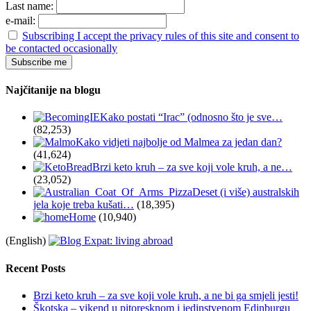
Last name:
e-mail:
Subscribing I accept the privacy rules of this site and consent to
be contacted occasionally
Najčitanije na blogu
Kako postati “Irac” (odnosno što je sve…
(82,253)
Kako vidjeti najbolje od Malmea za jedan dan?
(41,624)
Brzi keto kruh – za sve koji vole kruh, a ne…
(23,052)
Deset (i više) australskih
jela koje treba kušati…
(18,395)
Home
(10,940)
(English)
Recent Posts
Brzi keto kruh – za sve koji vole kruh, a ne bi ga smjeli jesti!
Škotska – vikend u pitoresknom i jedinstvenom Edinburgu